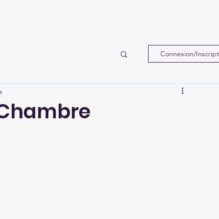
Accueil
Réalisations
À propos
Contact
Connexion/Inscript
e
e Chambre