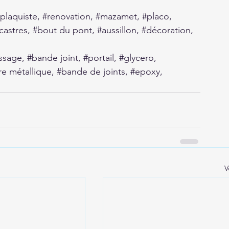
plaquiste
, 
#renovation
, 
#mazamet
, 
#placo
, 
castres
, 
#bout
 du pont, 
#aussillon
, 
#décoration
, 
issage
, 
#bande
 joint, 
#portail
, 
#glycero
, 
re
 métallique, 
#bande
 de joints, 
#epoxy
,
V