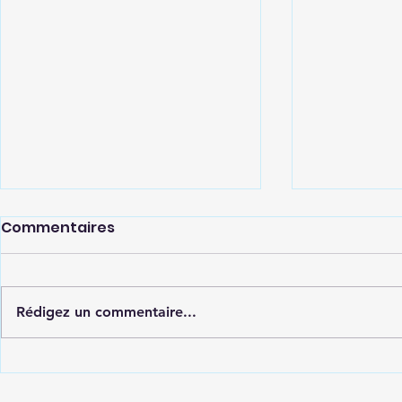
Commentaires
Rédigez un commentaire...
Ravaleme
Rénovation couloir
peinture plafond et mur.