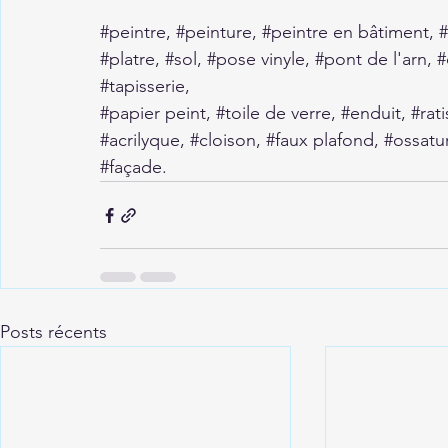
#peintre
, 
#peinture
, 
#peintre
 en bâtiment, 
#
#platre
, 
#sol
, 
#pose
 vinyle, 
#pont
 de l'arn, 
#
#tapisserie
,
#papier
 peint, 
#toile
 de verre, 
#enduit
, 
#rat
#acrilyque
, 
#cloison
, 
#faux
 plafond, 
#ossatu
#façade
.
Posts récents