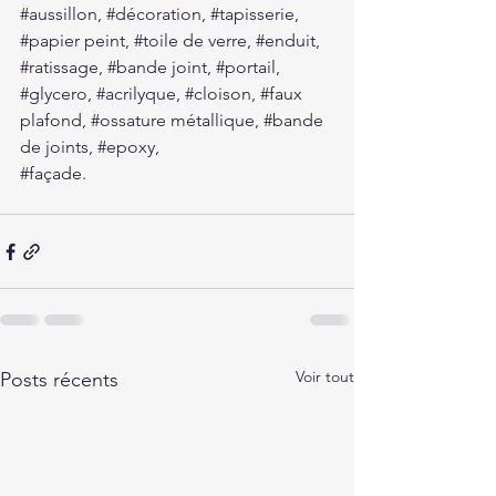
#aussillon
, 
#décoration
, 
#tapisserie
,
#papier
 peint, 
#toile
 de verre, 
#enduit
, 
#ratissage
, 
#bande
 joint, 
#portail
, 
#glycero
, 
#acrilyque
, 
#cloison
, 
#faux
plafond, 
#ossature
 métallique, 
#bande
de joints, 
#epoxy
,
#façade
.
Voir tout
Posts récents