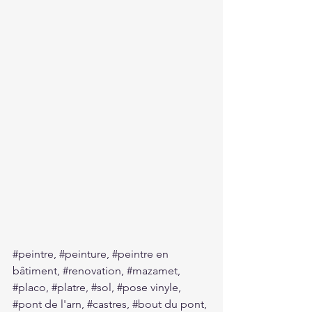
#peintre
, 
#peinture
, 
#peintre
 en 
bâtiment, 
#renovation
, 
#mazamet
, 
#placo
, 
#platre
, 
#sol
, 
#pose
 vinyle, 
#pont
 de l'arn, 
#castres
, 
#bout
 du pont, 