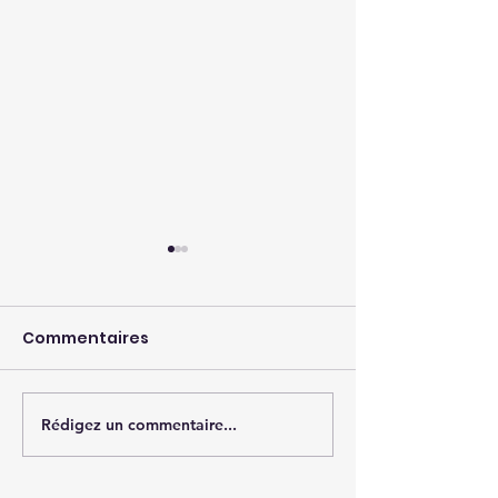
Commentaires
Rédigez un commentaire...
Ravalement de
Magasin Aqui
façade
piscine/spa 